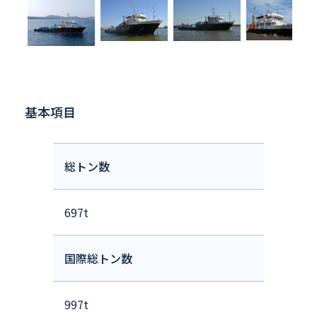
基本項目
総トン数
697t
国際総トン数
997t