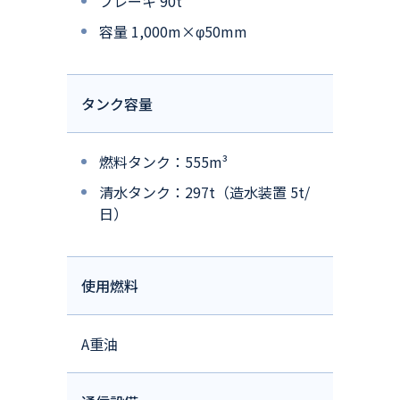
ブレーキ 90t
容量 1,000m×φ50mm
タンク容量
燃料タンク：555m³
清水タンク：297t（造水装置 5t/
日）
使用燃料
A重油