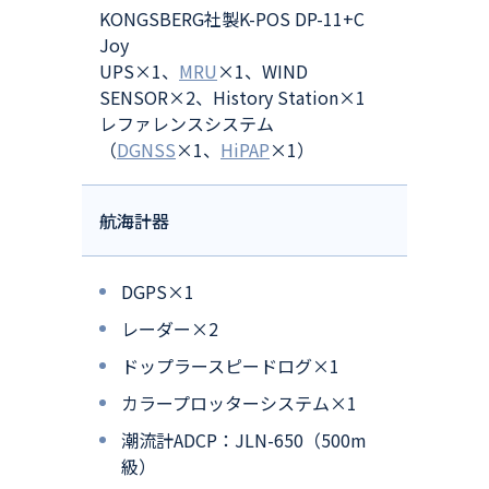
KONGSBERG社製K-POS DP-11+C
Joy
UPS×1、
MRU
×1、WIND
SENSOR×2、History Station×1
レファレンスシステム
（
DGNSS
×1、
HiPAP
×1）
航海計器
DGPS×1
レーダー×2
ドップラースピードログ×1
カラープロッターシステム×1
潮流計ADCP：JLN-650（500m
級）