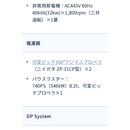
非常用発電機：AC445V 60Hz
40kVA(32kw)×1,800rpm（三井
造船）×1基
推進器
可変ピッチ360°アジマスプロペラ
（ニイガタ ZP-31CP型）×2
バウスラスター：
740PS（546kM）8.2t、可変ピッ
チプロペラ×1
DP System