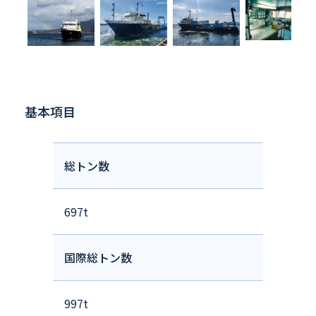
基本項目
総トン数
697t
国際総トン数
997t