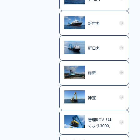
新世丸
新日丸
興昇
神宝
管理ROV「は
くよう3000」