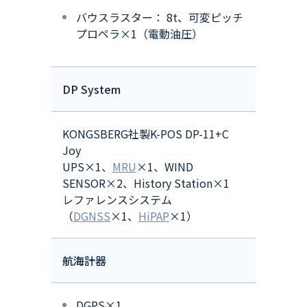
バウスラスター： 8t、可変ピッチ
プロペラ×1（電動油圧）
DP System
KONGSBERG社製K-POS DP-11+C
Joy
UPS×1、
MRU
×1、WIND
SENSOR×2、History Station×1
レファレンスシステム
（
DGNSS
×1、
HiPAP
×1）
航海計器
DGPS×1