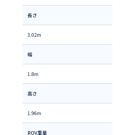
長さ
3.02m
幅
1.8m
高さ
1.96m
ROV重量