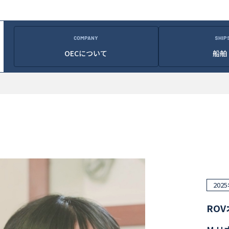
COMPANY
SHIP
OECについて
船舶
202
RO