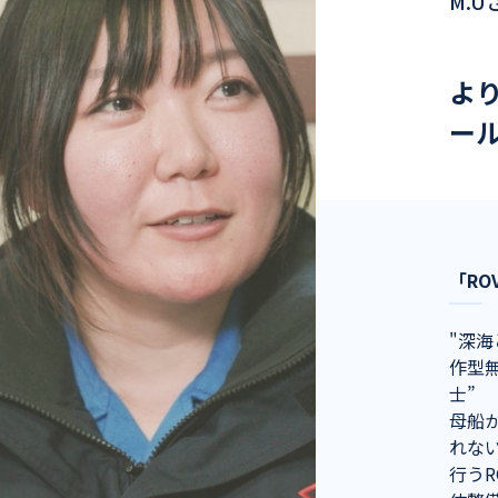
M.U
よ
ー
「R
"深
作型無
士”
母船
れな
行う