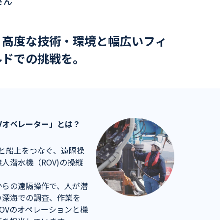
さん
り高度な技術・環境と幅広いフィ
ルドでの挑戦を。
OVオペレーター」とは？
海と船上をつなぐ、遠隔操
人潜水機（ROV)の操縦
からの遠隔操作で、人が潜
い深海での調査、作業を
ROVのオペレーションと機